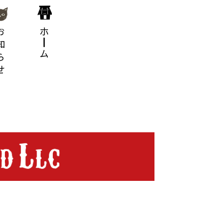
知らせ
ホ━ム