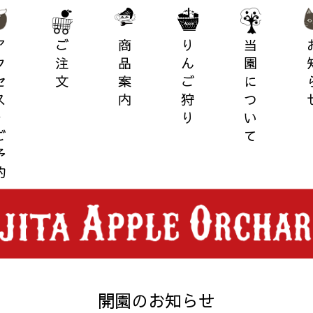
・ご予約
ご注文
商品案内
りんご狩り
当園について
お
開園のお知らせ